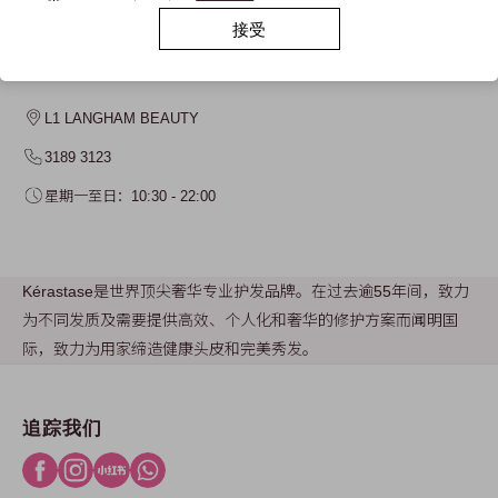
接受
KÉRASTASE
L1 LANGHAM BEAUTY
3189 3123
星期一至日：10:30 - 22:00
Kérastase是世界顶尖奢华专业护发品牌。在过去逾55年间，致力
为不同发质及需要提供高效、个人化和奢华的修护方案而闻明国
际，致力为用家缔造健康头皮和完美秀发。
追踪我们