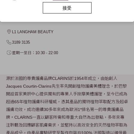
接受
CLARINS
L1 LANGHAM BEAUTY
3189 3135
星期一至日：10:30 - 22:00
源於法國的尊貴護膚品牌CLARINS於1954年成立，由始創人
Jacques Courtin-Clarins先生率先開創植物護膚美體理念，於巴黎
開設首家美妍中心提供獨有的專業人手按摩美體護理，至今已成為
超過65年植物護膚科研權威，憑其產品的獨特植物萃取配方及超卓
護膚功效，成功連續30多年來成為歐洲1*排名第一的尊貴護膚品
牌。CLARINS一直以顧客所需和尊重大自然為出發點，多年來專
注耹聽及回應顧客肌膚需求，並堅持以高效安全的天然植物萃取為
產品成分，由產品實驗研究至製作包裝均100% 法國製造以確保最